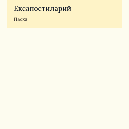
Ексапостиларий
Пасха
Открыть ноты
Ледковский Б.М.
Матфей, архим.
Ексапостиларий
Пасха
Открыть ноты
Матфей, архим.