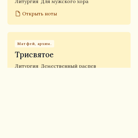
Литургия
Для мужского хора
Открыть ноты
Матфей, архим.
Трисвятое
Литургия
Демественный распев
Открыть ноты
Архангельский А.А.
Матфей, архим.
Трисвятое
Литургия
Для мужского хора