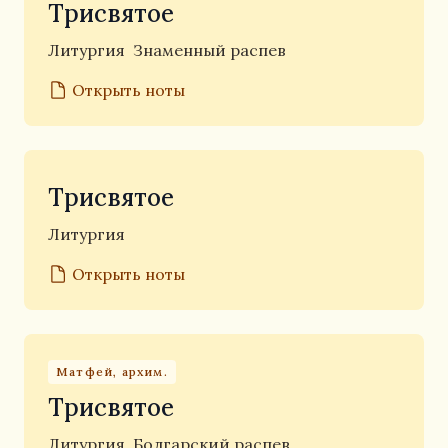
Трисвятое
Литургия
Знаменный распев
Открыть ноты
Трисвятое
Литургия
Открыть ноты
Матфей, архим.
Трисвятое
Литургия
Болгарский распев