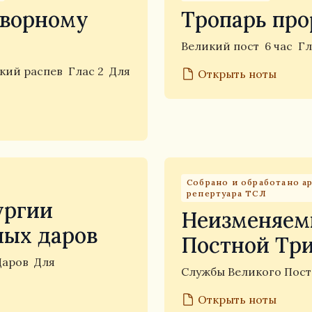
творному
Тропарь про
Великий пост
6 час
Гл
кий распев
Глас 2
Для
Открыть ноты
Собрано и обработано 
репертуара ТСЛ
ургии
Неизменяем
ых даров
Постной Тр
Даров
Для
Службы Великого Пос
Открыть ноты