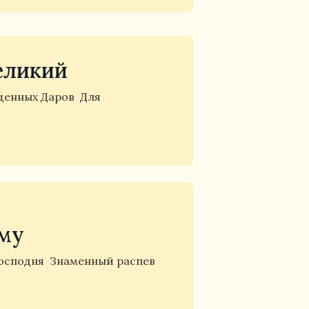
еликий
щенных Даров
Для
ему
Господня
Знаменный распев