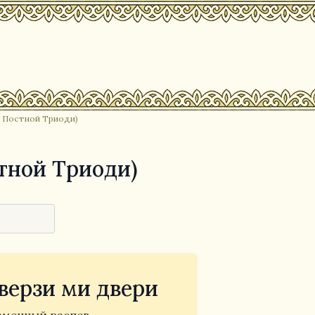
 Постной Триоди)
тной Триоди)
верзи ми двери