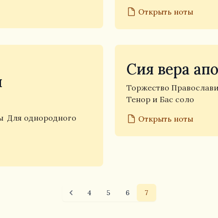
Открыть ноты
Сия вера ап
ы
Торжество Православ
Тенор и Бас соло
цы
Для однородного
Открыть ноты
4
5
6
7