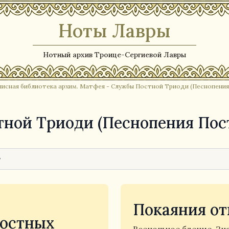
Ноты Лавры
Нотный архив Троице-Сергиевой Лавры
писная библиотека архим. Матфея
- Службы Постной Триоди (Песнопения
ной Триоди (Песнопения Пос
Покаяния от
постных