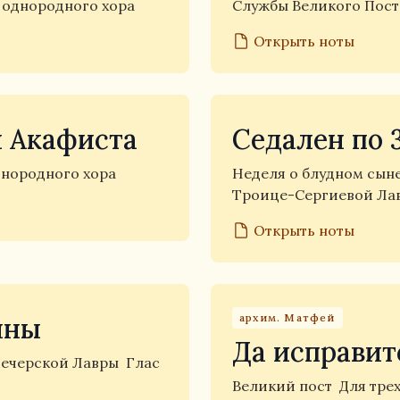
 однородного хора
Службы Великого Пос
Открыть ноты
ы Акафиста
Седален по 
днородного хора
Неделя о блудном сын
Троице-Сергиевой Л
Открыть ноты
архим. Матфей
чны
Да исправит
 Печерской Лавры
Глас
Великий пост
Для тре