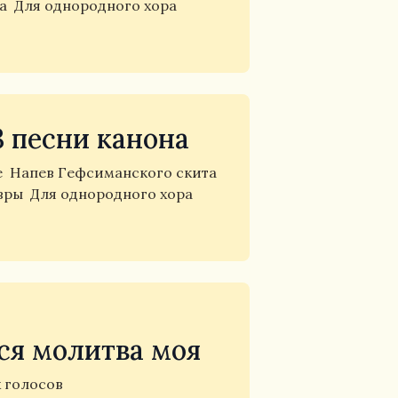
та
Для однородного хора
3 песни канона
е
Напев Гефсиманского скита
авры
Для однородного хора
ся молитва моя
х голосов