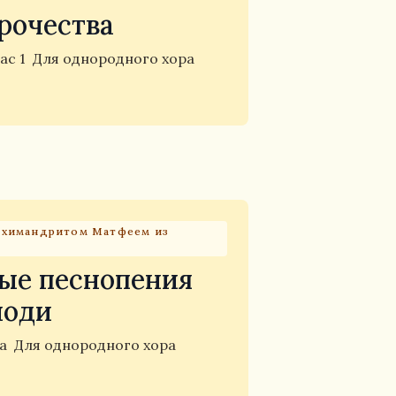
рочества
ас 1
Для однородного хора
архимандритом Матфеем из
ые песнопения
иоди
та
Для однородного хора