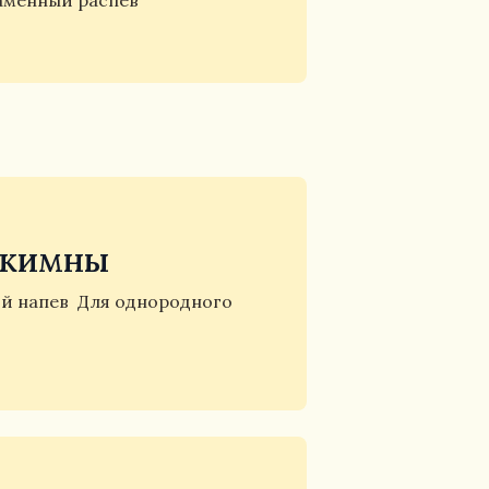
аменный распев
окимны
й напев
Для однородного