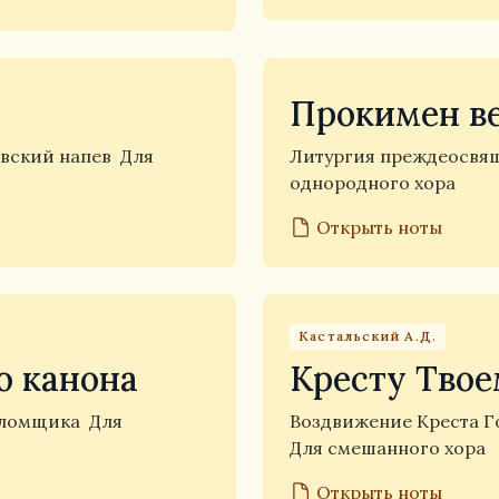
Прокимен в
вский напев
Для
Литургия преждеосвя
однородного хора
Открыть ноты
Кастальский А.Д.
о канона
Кресту Тво
аломщика
Для
Воздвижение Креста 
Для смешанного хора
Открыть ноты