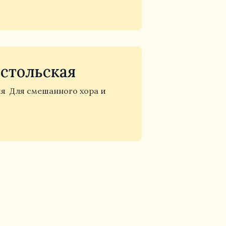
остольская
ия
Для смешанного хора и