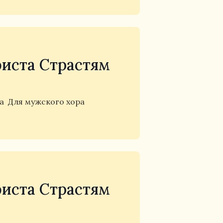
иста Страстям
та
Для мужского хора
иста Страстям