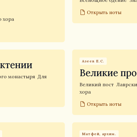
Всенощное бдение
Зн
Открыть ноты
о хора
Азеев Е.С.
ектении
Великие пр
ого монастыря
Для
Великий пост
Лаврски
хора
Открыть ноты
Матфей, архим.