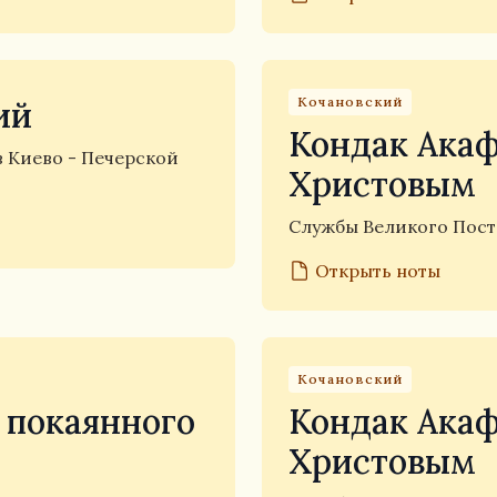
Кочановский
ий
Кондак Акаф
в Киево - Печерской
Христовым
Службы Великого Пос
Открыть ноты
Кочановский
 покаянного
Кондак Акаф
Христовым