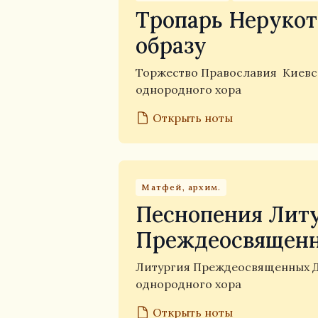
Тропарь Неруко
образу
Торжество Православия
Киевс
однородного хора
Открыть ноты
Матфей, архим.
Песнопения Лит
Преждеосвященн
Литургия Преждеосвященных 
однородного хора
Открыть ноты