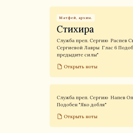
Матфей, архим.
Стихира
Служба преп. Сергию
Распев С
Сергиевой Лавры
Глас 6 Подо
предыдите силы"
Открыть ноты
Служба преп. Сергию
Напев О
Подобен "Яко добля"
Открыть ноты