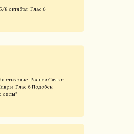
5/8 октября
Глас 6
На стиховне
Распев Свято-
Лавры
Глас 6 Подобен
е силы"