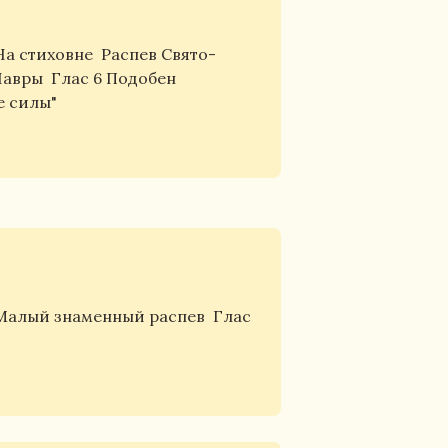
На стиховне
Распев Свято-
Лавры
Глас 6 Подобен
е силы"
Малый знаменный распев
Глас