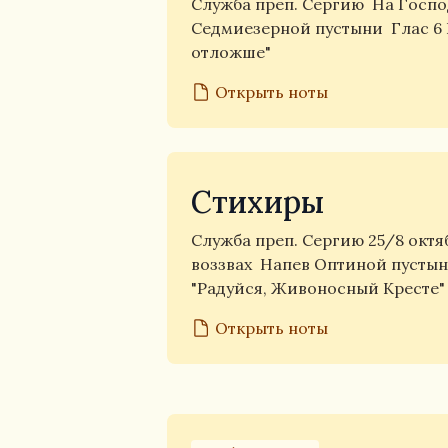
Служба преп. Сергию
На Госпо
Седмиезерной пустыни
Глас 6
отложше"
Открыть ноты
Стихиры
Служба преп. Сергию 25/8 окт
воззвах
Напев Оптиной пусты
"Радуйся, Живоносный Кресте"
Открыть ноты