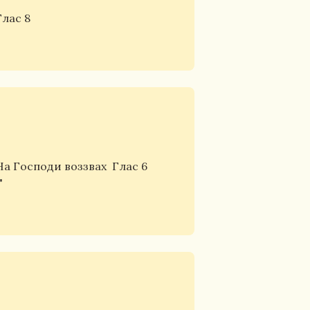
Глас 8
На Господи воззвах
Глас 6
"