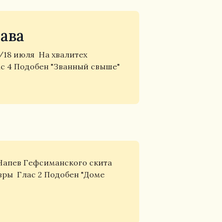
ава
5/18 июля
На хвалитех
с 4 Подобен "Званный свыше"
Напев Гефсиманского скита
авры
Глас 2 Подобен "Доме