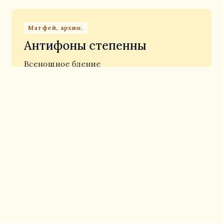
Матфей, архим.
Антифоны степенны
Всенощное бдение
Открыть ноты
Зубачевский С.И.
Тропарь прп. Сергию
Всенощное бдение
Открыть ноты