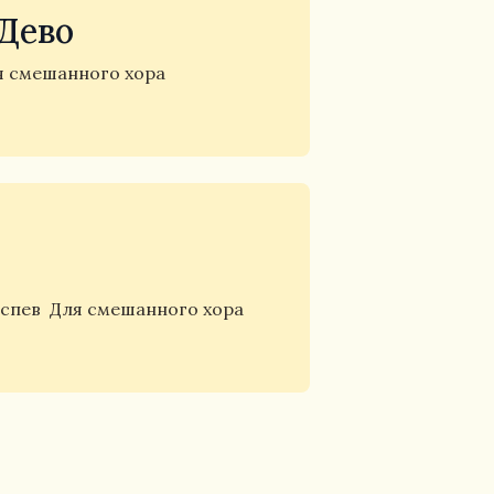
Дево
я смешанного хора
и
аспев
Для смешанного хора