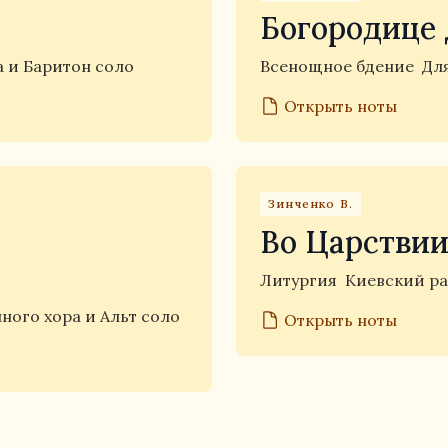
Богородице 
 и Баритон соло
Всенощное бдение
Дл
Открыть ноты
Зинченко В.
Во Царстви
Литургия
Киевский р
ного хора и Альт соло
Открыть ноты