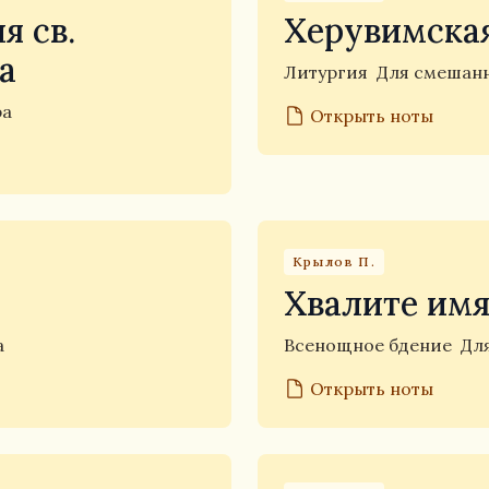
я св.
Херувимская
а
Литургия
Для смешанн
ра
Открыть ноты
Крылов П.
Хвалите имя
а
Всенощное бдение
Дл
Открыть ноты