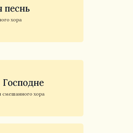
 песнь
ого хора
 Господне
я смешанного хора