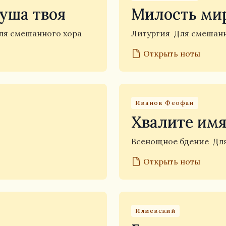
душа твоя
Милость мир
ля смешанного хора
Литургия
Для смешанн
Открыть ноты
Иванов Феофан
Хвалите имя
Всенощное бдение
Дл
Открыть ноты
Илиевский