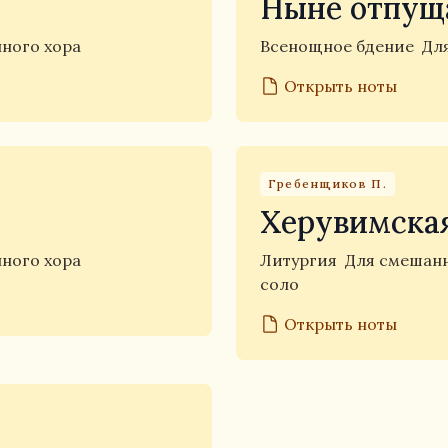
Ныне отпущ
ного хора
Всенощное бдение
Дл
Открыть ноты
Гребенщиков П.
Херувимская
ного хора
Литургия
Для смешанн
соло
Открыть ноты