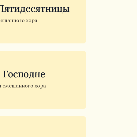
 Пятидесятницы
мешанного хора
 Господне
я смешанного хора