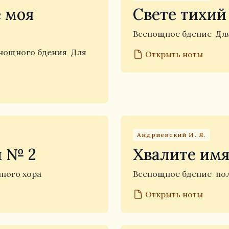
 моя
Свете тихий
Всенощное бдение
Дл
енощного бдения
Для
Открыть ноты
Андриевский И. Я.
 № 2
Хвалите имя
ного хора
Всенощное бдение
по
Открыть ноты