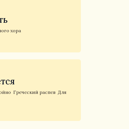
ть
ого хора
ется
тойно
Греческий распев
Для